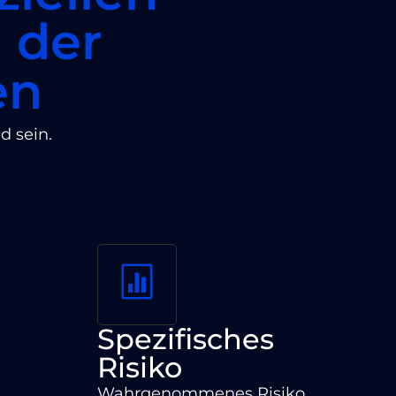
 der
en
d sein.
Spezifisches
Risiko
Wahrgenommenes Risiko