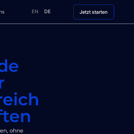
EN
DE
ns
Jetzt starten
de
r
reich
ften
ien, ohne