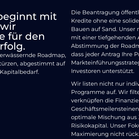
Die Beantragung öffent
beginnt mit
Kredite ohne eine solide
 wir
Bauen auf Sand. Unser 
e für den
mit einer tiefgehenden 
rfolg.
Abstimmung der Roadma
dass jeder Antrag Ihre 
t-verwässernde Roadmap,
Markteinführungsstrateg
stürzen, abgestimmt auf
Investoren unterstützt.
Kapitalbedarf.
Wir listen nicht nur ind
Programme auf. Wir filt
verknüpfen die Finanzi
Geschäftsmeilensteinen 
optimale Mischung aus 
Risikokapital. Unser Fok
Maximierung nicht rück