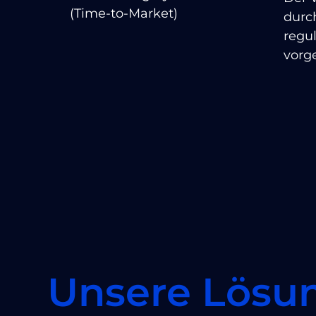
(Time-to-Market)
durc
regu
vorg
Unsere Lösu