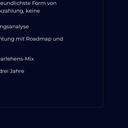
reundlichste Form von
ckzahlung, keine
ungsanalyse
ichtung mit Roadmap und
Darlehens-Mix
 drei Jahre