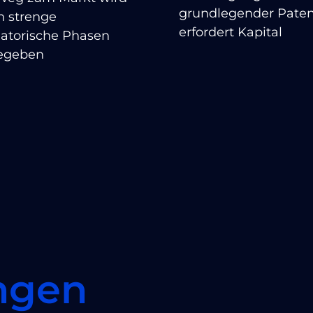
grundlegender Pate
h strenge
erfordert Kapital
latorische Phasen
egeben
ngen