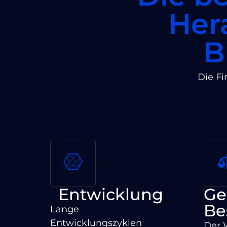
Her
B
Die Fi
Entwicklung
Ge
Be
Lange
Entwicklungszyklen
Der 