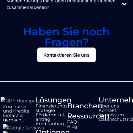
Können Startups mit großen Rüstungsunternehmen
zusammenarbeiten?
Haben Sie noch
Fragen?
Kontaktieren Sie uns
Lösungen
Unterne
Branchen
Finanzierungs-
Über uns
Zuschüsse
strategie
Kontakt
und Kredite.
Ressourcen
Fördermittel-
Impressum
Einfacher
antrag
Datenschutzrich
gemacht.
FAQ
Kreditantrag
Blog
Optionen