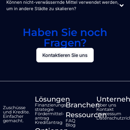
Können nicht-verwässernde Mittel verwendet werden,
um in andere Städte zu skalieren?
Haben Sie noch
Fragen?
Kontaktieren Sie uns
Lösungen
Unterne
Branchen
Finanzierungs-
Über uns
Zuschüsse
strategie
Kontakt
und Kredite.
Ressourcen
Fördermittel-
Impressum
Einfacher
antrag
Datenschutzrich
gemacht.
FAQ
Kreditantrag
Blog